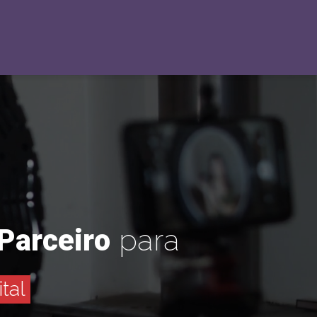
P
a
r
c
e
i
r
o
p
a
r
a
ital