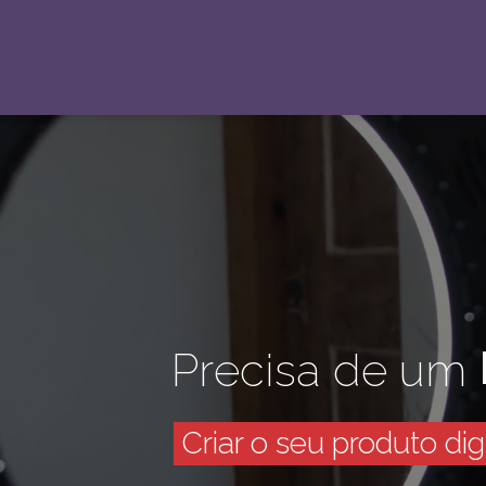
P
r
e
c
i
s
a
d
e
u
m
Criar o seu produto dig