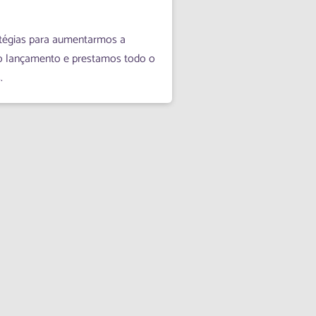
tégias para aumentarmos a
o lançamento e prestamos todo o
.